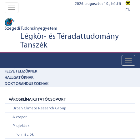
2026. augusztus 10., hétfő
Toggle
EN
navigation
Szegedi Tudományegyetem
Légkör- és Téradattudomány
Tanszék
Toggl
navig
FELVÉTELIZŐKNEK
HALLGATÓKNAK
DOKTORANDUSZOKNAK
VÁROSKLÍMA KUTATÓCSOPORT
Urban Climate Research Group
A csapat
Projektek
Információk