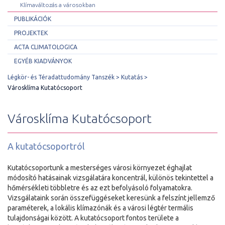
Klímaváltozás a városokban
PUBLIKÁCIÓK
PROJEKTEK
ACTA CLIMATOLOGICA
EGYÉB KIADVÁNYOK
Légkör- és Téradattudomány Tanszék
Kutatás
Városklíma Kutatócsoport
Városklíma Kutatócsoport
A kutatócsoportról
Kutatócsoportunk a mesterséges városi környezet éghajlat
módosító hatásainak vizsgálatára koncentrál, különös tekintettel a
hőmérsékleti többletre és az ezt befolyásoló folyamatokra.
Vizsgálataink során összefüggéseket keresünk a felszínt jellemző
paraméterek, a lokális klímazónák és a városi légtér termális
tulajdonságai között. A kutatócsoport fontos területe a