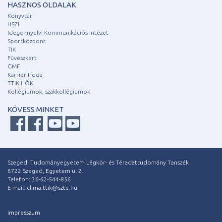
HASZNOS OLDALAK
Könyvtár
HSZI
Idegennyelvi Kommunikációs Intézet
Sportközpont
TIK
Füvészkert
GMF
Karrier Iroda
TTIK HÖK
Kollégiumok, szakkollégiumok
KÖVESS MINKET
Szegedi Tudományegyetem Légkör- és Téradattudomány Tanszék
6722 Szeged, Egyetem u. 2.
Telefon: 36-62-544-856
E-mail: clima.ttik@szte.hu
Impresszum