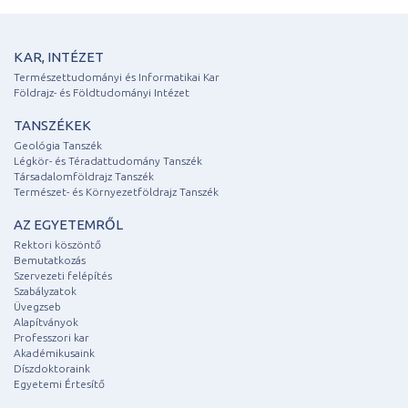
KAR, INTÉZET
Természettudományi és Informatikai Kar
Földrajz- és Földtudományi Intézet
TANSZÉKEK
Geológia Tanszék
Légkör- és Téradattudomány Tanszék
Társadalomföldrajz Tanszék
Természet- és Környezetföldrajz Tanszék
AZ EGYETEMRŐL
Rektori köszöntő
Bemutatkozás
Szervezeti felépítés
Szabályzatok
Üvegzseb
Alapítványok
Professzori kar
Akadémikusaink
Díszdoktoraink
Egyetemi Értesítő