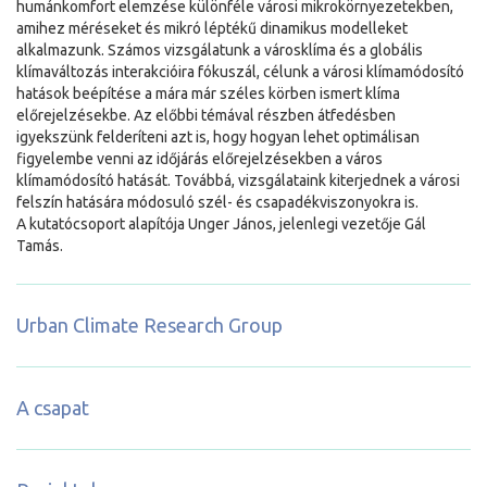
humánkomfort elemzése különféle városi mikrokörnyezetekben,
amihez méréseket és mikró léptékű dinamikus modelleket
alkalmazunk. Számos vizsgálatunk a városklíma és a globális
klímaváltozás interakcióira fókuszál, célunk a városi klímamódosító
hatások beépítése a mára már széles körben ismert klíma
előrejelzésekbe. Az előbbi témával részben átfedésben
igyekszünk felderíteni azt is, hogy hogyan lehet optimálisan
figyelembe venni az időjárás előrejelzésekben a város
klímamódosító hatását. Továbbá, vizsgálataink kiterjednek a városi
felszín hatására módosuló szél- és csapadékviszonyokra is.
A kutatócsoport alapítója Unger János, jelenlegi vezetője Gál
Tamás.
Urban Climate Research Group
A csapat